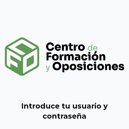
Salta al contenido principal
Introduce tu usuario y
contraseña